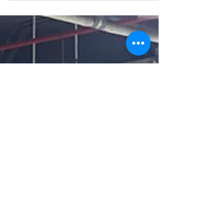
vi-khi-hau-132997.html