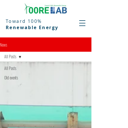
Toward 100%
Renewable Energy
News
All Posts
All Posts
Old events