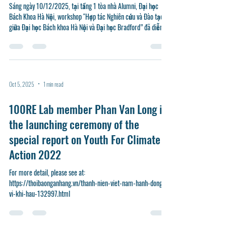
Education and Research between
HUST and UoB
Sáng ngày 10/12/2025, tại tầng 1 tòa nhà Alumni, Đại học
Bách Khoa Hà Nội, workshop "Hợp tác Nghiên cứu và Đào tạo
giữa Đại học Bách khoa Hà Nội và Đại học Bradford” đã diễn ra
thành công tốt đẹp. Sự kiện đánh dấu bước tiến quan trọng
trong việc triển khai dự án đối tác giáo dục xuyên quốc gia,
đồng thời mở ra lộ trình cụ thể cho các mô hình đào tạo
chuyển tiếp và nghiên cứu chuyên sâu về năng lượng tái tạo.
Workshop nhận được sử hưởng ứng đông đảo của các bạn sinh
Oct 5, 2025
1 min read
viên Tham
100RE Lab member Phan Van Long in
the launching ceremony of the
special report on Youth For Climate
Action 2022
For more detail, please see at:
https://thoibaonganhang.vn/thanh-nien-viet-nam-hanh-dong-